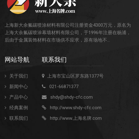
上海新大余氟碳喷涂材料有限公司注册资金4300万元，原名为
上海大余氟碳喷涂幕墙材料有限公司，于1996年注册在杨浦，
后由于金属装饰材料在市场供不应求，原有场地不...
网站导航
联系我们
关于我们
上海市宝山区罗东路1377号
新闻中心
021-66871377
产品中心
shdy@shdy-cfc.com
经典案例
http://www.shdy-cfc.com
联系我们
http://www.上海名牌.com